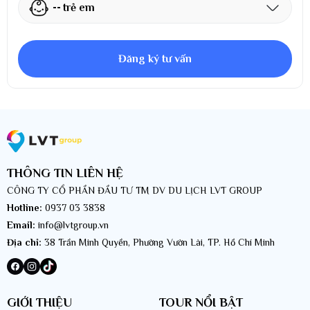
--
trẻ em
Đăng ký tư vấn
THÔNG TIN LIÊN HỆ
CÔNG TY CỔ PHẦN ĐẦU TƯ TM DV DU LỊCH LVT GROUP
Hotline:
0937 03 3838
Email:
info@lvtgroup.vn
Địa chỉ:
38 Trần Minh Quyền, Phường Vườn Lài, TP. Hồ Chí Minh
GIỚI THIỆU
TOUR NỔI BẬT