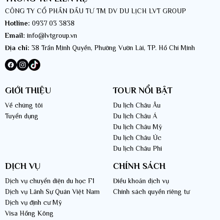
CÔNG TY CỔ PHẦN ĐẦU TƯ TM DV DU LỊCH LVT GROUP
Hotline:
0937 03 3838
Email:
info@lvtgroup.vn
Địa chỉ:
38 Trần Minh Quyền, Phường Vườn Lài, TP. Hồ Chí Minh
GIỚI THIỆU
TOUR NỔI BẬT
Về chúng tôi
Du lịch Châu Âu
Tuyển dụng
Du lịch Châu Á
Du lịch Châu Mỹ
Du lịch Châu Úc
Du lịch Châu Phi
DỊCH VỤ
CHÍNH SÁCH
Dịch vụ chuyển diện du học F1
Điều khoản dịch vụ
Dịch vụ Lãnh Sự Quán Việt Nam
Chính sách quyền riêng tư
Dịch vụ định cư Mỹ
Visa Hồng Kông