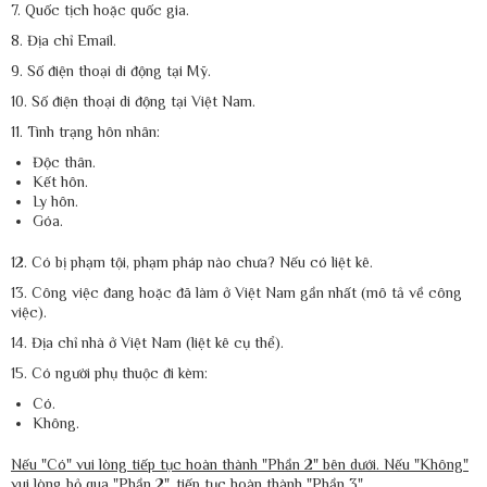
7. Quốc tịch hoặc quốc gia.
8. Địa chỉ Email.
9. Số điện thoại di động tại Mỹ.
10. Số điện thoại di động tại Việt Nam.
11. Tình trạng hôn nhân:
Độc thân.
Kết hôn.
Ly hôn.
Góa.
12. Có bị phạm tội, phạm pháp nào chưa? Nếu có liệt kê.
13. Công việc đang hoặc đã làm ở Việt Nam gần nhất (mô tả về công
việc).
14. Địa chỉ nhà ở Việt Nam (liệt kê cụ thể).
15. Có người phụ thuộc đi kèm:
Có.
Không.
Nếu "Có" vui lòng tiếp tục hoàn thành "Phần 2" bên dưới. Nếu "Không"
vui lòng bỏ qua "Phần 2", tiếp tục hoàn thành "Phần 3".