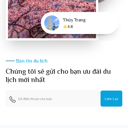
Thùy Trang
Trúc Ngân
Trang Trần
5.0
5.0
4.8
Bản tin du lịch
Chúng tôi sẽ gửi cho bạn ưu đãi du
lịch mới nhất
Liên Lạc