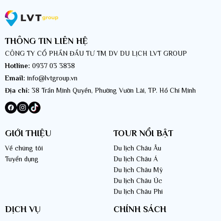
THÔNG TIN LIÊN HỆ
CÔNG TY CỔ PHẦN ĐẦU TƯ TM DV DU LỊCH LVT GROUP
Hotline:
0937 03 3838
Email:
info@lvtgroup.vn
Địa chỉ:
38 Trần Minh Quyền, Phường Vườn Lài, TP. Hồ Chí Minh
GIỚI THIỆU
TOUR NỔI BẬT
Về chúng tôi
Du lịch Châu Âu
Tuyển dụng
Du lịch Châu Á
Du lịch Châu Mỹ
Du lịch Châu Úc
Du lịch Châu Phi
DỊCH VỤ
CHÍNH SÁCH