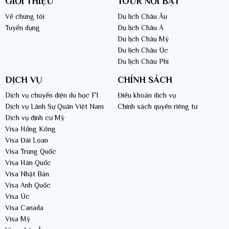
GIỚI THIỆU
TOUR NỔI BẬT
Về chúng tôi
Du lịch Châu Âu
Tuyển dụng
Du lịch Châu Á
Du lịch Châu Mỹ
Du lịch Châu Úc
LVT Group chuyên Tour du lịch Bồ Đào Nha chất lượng cao
Du lịch Châu Phi
>> Giới thiệu Công ty du lịch LVT Group chuyên Tour Bồ Đào Nha giá
DỊCH VỤ
CHÍNH SÁCH
tốt:
Dịch vụ chuyển diện du học F1
Điều khoản dịch vụ
Dịch vụ Lãnh Sự Quán Việt Nam
Chính sách quyền riêng tư
Dịch vụ định cư Mỹ
Visa Hồng Kông
Visa Đài Loan
Visa Trung Quốc
Visa Hàn Quốc
Visa Nhật Bản
Visa Anh Quốc
Visa Úc
Visa Canada
Visa Mỹ