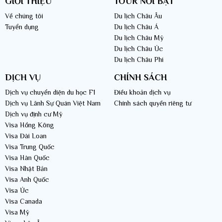
GIỚI THIỆU
TOUR NỔI BẬT
Về chúng tôi
Du lịch Châu Âu
Tuyển dụng
Du lịch Châu Á
Du lịch Châu Mỹ
Du lịch Châu Úc
Du lịch Châu Phi
LVT Group chuyên Tour du lịch Peru giá tốt
DỊCH VỤ
CHÍNH SÁCH
Dịch vụ chuyển diện du học F1
Điều khoản dịch vụ
>> Video giới thiệu Công ty Luxury Vietnam Travel chuyên Tour du lịch
Dịch vụ Lãnh Sự Quán Việt Nam
Chính sách quyền riêng tư
Peru trọn gói
Dịch vụ định cư Mỹ
Visa Hồng Kông
Visa Đài Loan
Visa Trung Quốc
Visa Hàn Quốc
Visa Nhật Bản
Visa Anh Quốc
Visa Úc
Visa Canada
Visa Mỹ