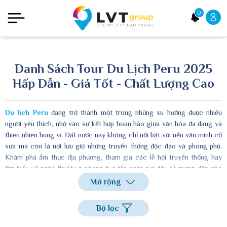
0
Danh Sách Tour Du Lịch Peru 2025
Hấp Dẫn - Giá Tốt - Chất Lượng Cao
Du lịch Peru
đang trở thành một trong những xu hướng được nhiều
người yêu thích, nhờ vào sự kết hợp hoàn hảo giữa văn hóa đa dạng và
thiên nhiên hùng vĩ. Đất nước này không chỉ nổi bật với nền văn minh cổ
xưa mà còn là nơi lưu giữ những truyền thống độc đáo và phong phú.
Khám phá ẩm thực địa phương, tham gia các lễ hội truyền thống hay
tìm hiểu về nghệ thuật và phong tục tập quán nơi đây sẽ mang đến cho
bạn những trải nghiệm thú vị. Trong bài viết này, hãy cùng LVT Group
Mở rộng
tìm hiểu những điều cần biết để có một chuyến du lịch Peru thật trọn
vẹn và đầy ý nghĩa nhé!
Bộ lọc