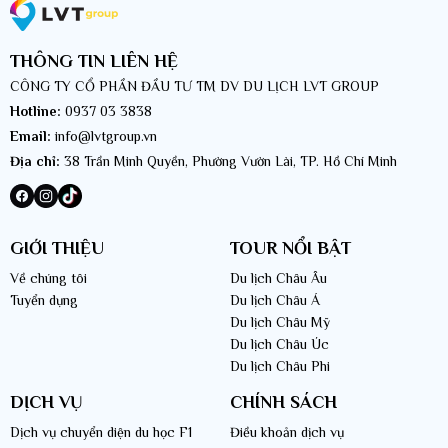
Tượng Nữ Thần Tự Do tượng trưng cho tình bạn giữa Pháp
THÔNG TIN LIÊN HỆ
và Mỹ
CÔNG TY CỔ PHẦN ĐẦU TƯ TM DV DU LỊCH LVT GROUP
Times Square là một biểu tượng lấp lánh của New York City, nơi thập kỷ
Hotline:
0937 03 3838
trôi qua vẫn không làm mờ đi sự quyến rũ và độc đáo của nó. Đến
Email:
info@lvtgroup.vn
Times Square, bạn sẽ bị cuốn hút bởi các biển quảng cáo lung linh, ánh
Địa chỉ:
38 Trần Minh Quyền, Phường Vườn Lài, TP. Hồ Chí Minh
sáng rực rỡ và sự sống động của đại phố. Dưới bầu trời đêm, đây là nơi
du khách có thể thả mình vào không gian giải trí vô tận, từ việc thưởng
thức những buổi biểu diễn sôi động đến việc mua sắm trong các cửa
hàng đa dạng và thưởng thức những món ăn ngon.
GIỚI THIỆU
TOUR NỔI BẬT
Về chúng tôi
Du lịch Châu Âu
Tuyển dụng
Du lịch Châu Á
Du lịch Châu Mỹ
Du lịch Châu Úc
Du lịch Châu Phi
DỊCH VỤ
CHÍNH SÁCH
Dịch vụ chuyển diện du học F1
Điều khoản dịch vụ