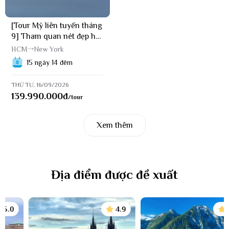
mùa đông.
[Tour Mỹ liên tuyến tháng
9] Tham quan nét đẹp hai
bờ Hoa Kỳ (16/09/2026)
HCM
New York
15 ngày 14 đêm
THỨ TƯ, 16/09/2026
139.990.000
đ
/tour
Xem thêm
Hoa anh đào nở rộ vào mùa xuân ở Mỹ
Địa điểm được đề xuất
Những điểm nổi tiếng nhất định phải đến khi đi
du lịch Mỹ
4.9
5.0
New York - Thành phố không ngủ