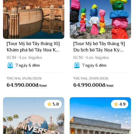
Group
>> Video giới thiệu Công ty Du lịch LVT Group - Luxury Vietnam
Travel
[Tour Mỹ bờ Tây tháng 10]
[Tour Mỹ bờ Tây tháng 9]
Khám phá bờ Tây Hoa Kỳ:
Du lịch bờ Tây Hoa Kỳ:
Los Angeles - Las Vegas
Los Angeles - Las Vegas
HCM
Los Angeles
HCM
Los Angeles
(05/10/2026)
(21/09/2026)
7 ngày 6 đêm
7 ngày 6 đêm
THỨ HAI, 05/10/2026
THỨ HAI, 21/09/2026
64.990.000
đ
64.990.000
đ
/tour
/tour
5.0
4.9
Đi du lịch Mỹ vào mùa nào đẹp nhất?