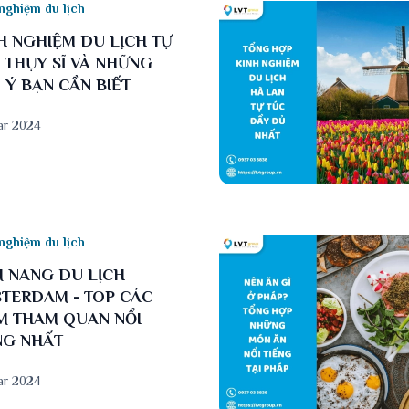
nghiệm du lịch
H NGHIỆM DU LỊCH TỰ
 THỤY SĨ VÀ NHỮNG
 Ý BẠN CẦN BIẾT
ar 2024
nghiệm du lịch
 NANG DU LỊCH
TERDAM - TOP CÁC
M THAM QUAN NỔI
NG NHẤT
ar 2024