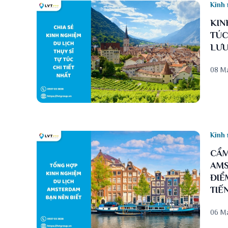
Kinh 
KIN
TÚC
LƯU
08 M
Kinh 
CẨM
AMS
ĐIỂ
TIẾ
06 M