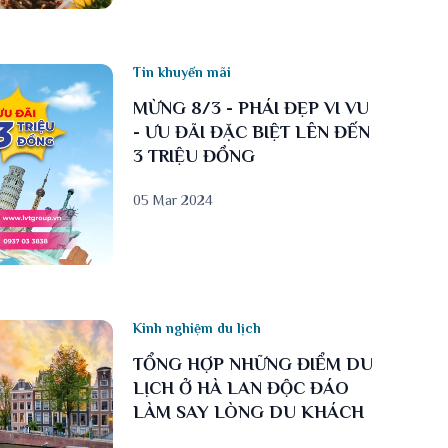
Tin khuyến mãi
MỪNG 8/3 - PHÁI ĐẸP VI VU
- ƯU ĐÃI ĐẶC BIỆT LÊN ĐẾN
3 TRIỆU ĐỒNG
05 Mar 2024
Kinh nghiệm du lịch
TỔNG HỢP NHỮNG ĐIỂM DU
LỊCH Ở HÀ LAN ĐỘC ĐÁO
LÀM SAY LÒNG DU KHÁCH