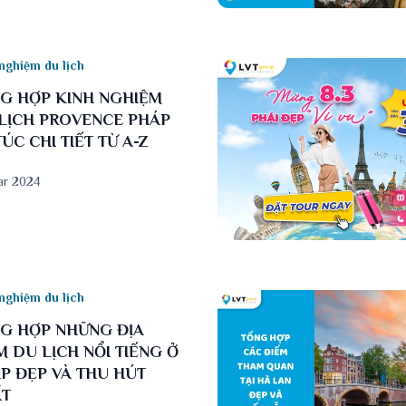
nghiệm du lịch
G HỢP KINH NGHIỆM
LỊCH PROVENCE PHÁP
TÚC CHI TIẾT TỪ A-Z
ar 2024
nghiệm du lịch
G HỢP NHỮNG ĐỊA
M DU LỊCH NỔI TIẾNG Ở
P ĐẸP VÀ THU HÚT
ẤT