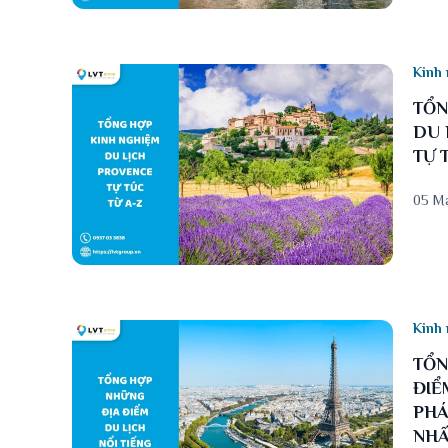
Kinh 
TỔN
DU 
TỰ 
05 M
Kinh 
TỔN
ĐIỂ
PHÁ
NH