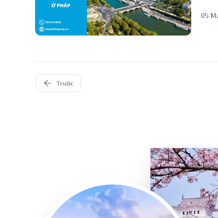
05 M
‹