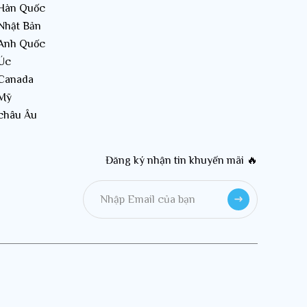
 Hàn Quốc
 Nhật Bản
 Anh Quốc
 Úc
 Canada
 Mỹ
 châu Âu
Đăng ký nhận tin khuyến mãi 🔥
.