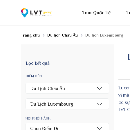
Tour Quốc Tế
T
Trang chủ
Du lịch Châu Âu
Du lịch Luxembourg
Lọc kết quả
ĐIỂM ĐẾN
Luxem
Du Lịch Châu Âu
vĩ mà
có sự
Du Lịch Luxembourg
LVT G
NƠI KHỎI HÀNH
Chọn Điểm Đi