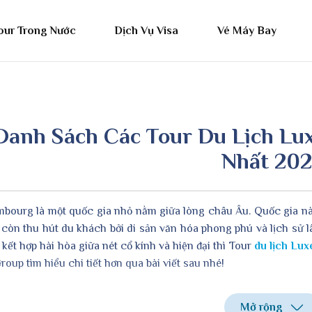
our Trong Nước
Dịch Vụ Visa
Vé Máy Bay
Danh Sách Các Tour Du Lịch Lu
Nhất 20
bourg là một quốc gia nhỏ nằm giữa lòng châu Âu. Quốc gia này
 còn thu hút du khách bởi di sản văn hóa phong phú và lịch sử l
 kết hợp hài hòa giữa nét cổ kính và hiện đại thì Tour
du lịch Lu
roup tìm hiểu chi tiết hơn qua bài viết sau nhé!
Mở rộng