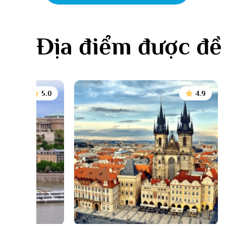
Tại
Quý k
Địa điểm được đề
Độ
kh
Mọ
thi
5.0
4.9
To
LV
Hư
trả
Gi