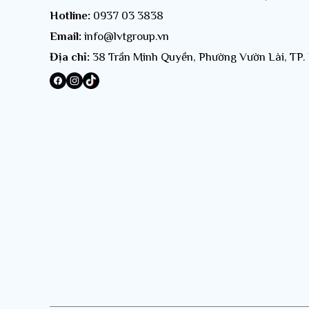
Hotline:
0937 03 3838
>> Cô
Email:
info@lvtgroup.vn
Địa chỉ:
38 Trần Minh Quyền, Phường Vườn Lài, TP.
Thờ
Thời 