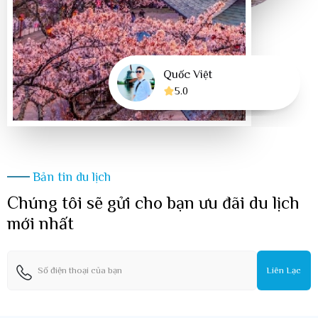
Quốc Việt
Trúc Ngân
Trang Trần
Thùy Trang
5.0
5.0
4.8
5.0
Bản tin du lịch
Chúng tôi sẽ gửi cho bạn ưu đãi du lịch
mới nhất
Liên Lạc