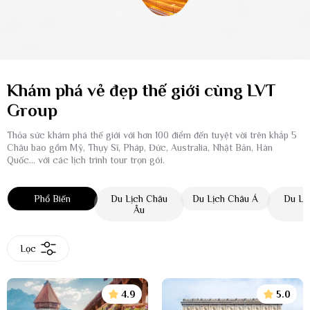
Khám phá vẻ đẹp thế giới cùng LVT
Group
Thỏa sức khám phá thế giới với hơn 100 điểm đến tuyệt vời trên khắp 5
Châu bao gồm Mỹ, Thụy Sĩ, Pháp, Đức, Australia, Nhật Bản, Hàn
Quốc... với các lịch trình tour trọn gói.
Phổ Biến
Du Lịch Châu
Du Lịch Châu Á
Du Lị
Âu
Lọc
4.9
5.0