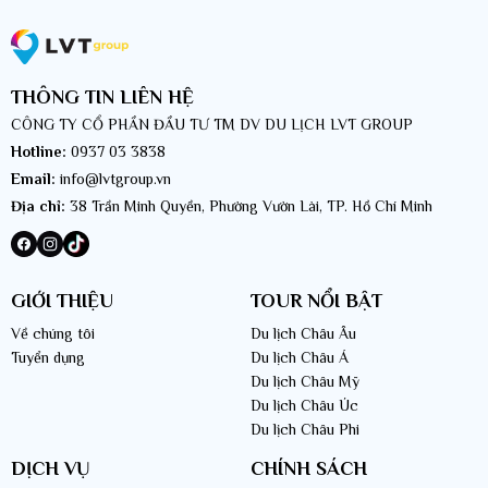
THÔNG TIN LIÊN HỆ
CÔNG TY CỔ PHẦN ĐẦU TƯ TM DV DU LỊCH LVT GROUP
Hotline:
0937 03 3838
Email:
info@lvtgroup.vn
Địa chỉ:
38 Trần Minh Quyền, Phường Vườn Lài, TP. Hồ Chí Minh
GIỚI THIỆU
TOUR NỔI BẬT
Về chúng tôi
Du lịch Châu Âu
Tuyển dụng
Du lịch Châu Á
Du lịch Châu Mỹ
Du lịch Châu Úc
Du lịch Châu Phi
DỊCH VỤ
CHÍNH SÁCH