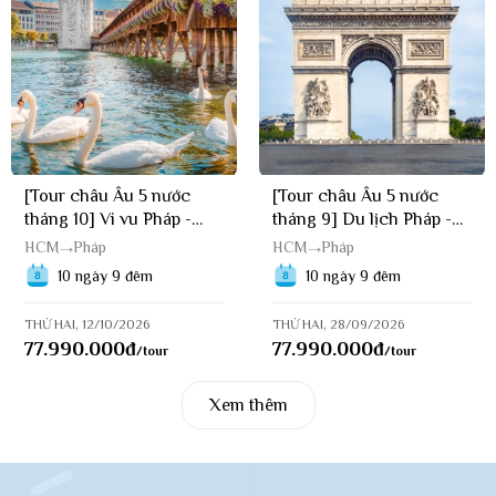
[Tour châu Âu 5 nước
[Tour châu Âu 5 nước
tháng 10] Vi vu Pháp -
tháng 9] Du lịch Pháp -
Thụy Sĩ - Ý - Áo - Đức
Thụy Sĩ - Ý - Áo - Đức
HCM
Pháp
HCM
Pháp
(12/10/2026)
(28/09/2026)
10 ngày 9 đêm
10 ngày 9 đêm
THỨ HAI, 12/10/2026
THỨ HAI, 28/09/2026
77.990.000
đ
77.990.000
đ
/tour
/tour
Xem thêm