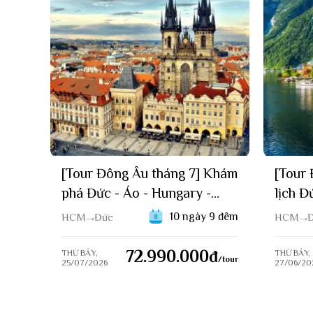
th
Tham
[Tour Đông Âu tháng 7] Khám
[Tour 
-
phá Đức - Áo - Hungary -
lịch Đ
026)
Slovakia - Séc (25/07/2026)
Slovak
9 đêm
10 ngày 9 đêm
HCM
Đức
HCM
đ
72.990.000
đ
THỨ BẢY,
THỨ BẢY,
/tour
/tour
25/07/2026
27/06/20