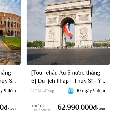
tháng
[Tour châu Âu 3 nước tháng
hụy Sĩ
6] Du lịch Pháp - Thụy Sĩ - Ý -
026)
Vatican (10/06/2026)
ày 9 đêm
10 ngày 9 đêm
HCM
Pháp
00
đ
62.990.000
đ
THỨ TƯ,
/tour
/tour
10/06/2026