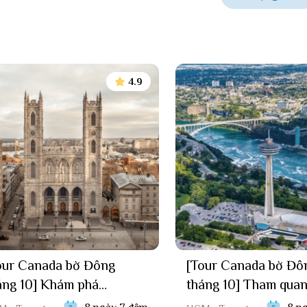
4.9
our Canada bờ Đông
[Tour Canada bờ Đô
áng 10] Khám phá
tháng 10] Tham qua
Tour du lịch Canada mang đến cho du kh
ronto - Niagara Fall -
Toronto - Niagara Fal