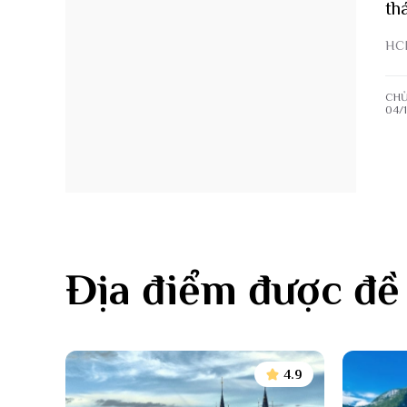
th
Va
HC
Ot
(0
CHỦ
04/
Đi 
Địa điểm được đề
Canad
Mù
lịc
5.0
4.9
Mù