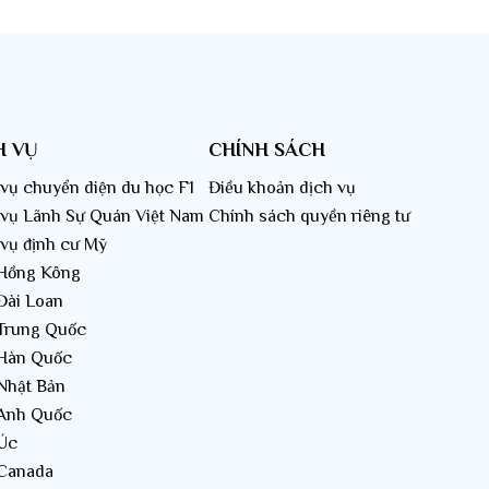
h hợp đi du lịch
H VỤ
CHÍNH SÁCH
vụ chuyển diện du học F1
Điều khoản dịch vụ
ng thành phố cổ đẹp và lịch sử nhất ở Bắc Mỹ. Thành
 vụ Lãnh Sự Quán Việt Nam
Chính sách quyền riêng tư
ã được công nhận là di sản văn hóa thế giới năm 1985.
 vụ định cư Mỹ
 khung cảnh tuyệt vời.
 Hồng Kông
Đài Loan
 Trung Quốc
 Hàn Quốc
 Nhật Bản
 Anh Quốc
 Úc
 Canada