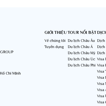
Mùa hè ở Canada mát mẻ rất thíc
 Canada du lịch nên check-in ở đâu?
GIỚI THIỆU
TOUR NỔI BẬT
DỊC
 quan thành phố cổ Québec
Về chúng tôi
Du lịch Châu Âu
Dịch 
 phố cổ Québec là thủ phủ của tỉnh Québec và là một trong nhữ
Tuyển dụng
Du lịch Châu Á
Dịch
ằm bên bờ sông Saint Lawrence, có lịch sử hơn ba trăm năm và đ
T GROUP
Du lịch Châu Mỹ
Dịch
ến đây, du khách sẽ được ngắm nhìn thành phố Québec trong một
Du lịch Châu Úc
Visa
Du lịch Châu Phi
Visa 
Visa
 Hồ Chí Minh
Visa
Visa
Visa
Visa
Visa