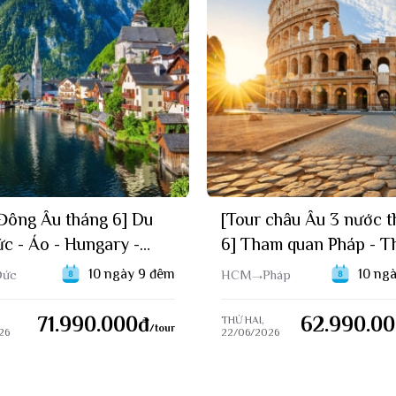
ời điểm thích hợp.
Đông Âu tháng 6] Du
[Tour châu Âu 3 nước 
ức - Áo - Hungary -
6] Tham quan Pháp - T
ia - Séc (27/06/2026)
- Ý - Vatican (22/06/2
10 ngày 9 đêm
10 ng
Đức
HCM
Pháp
71.990.000
đ
62.990.0
THỨ HAI,
/tour
26
22/06/2026