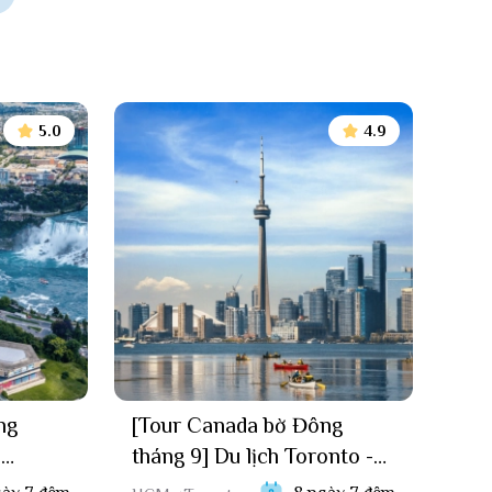
5.0
4.9
ng
[Tour Canada bờ Đông
n
tháng 9] Du lịch Toronto -
ách trải nghiệm khó quên
l -
Niagara Fall - Ottawa - Xứ