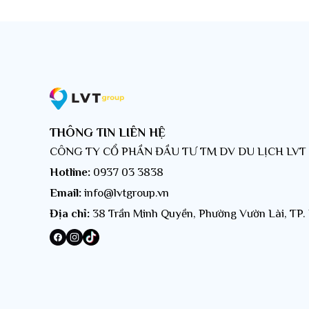
Đến
Tham
Thành
THÔNG TIN LIÊN HỆ
phố n
CÔNG TY CỔ PHẦN ĐẦU TƯ TM DV DU LỊCH LV
Khi đ
Hotline:
0937 03 3838
Email:
info@lvtgroup.vn
Địa chỉ:
38 Trần Minh Quyền, Phường Vườn Lài, TP.