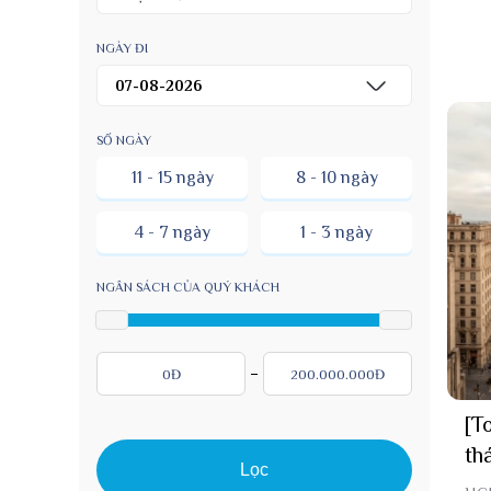
NGÀY ĐI
SỐ NGÀY
11 - 15 ngày
8 - 10 ngày
4 - 7 ngày
1 - 3 ngày
NGÂN SÁCH CỦA QUÝ KHÁCH
0Đ
200.000.000
Đ
[T
th
Lọc
To