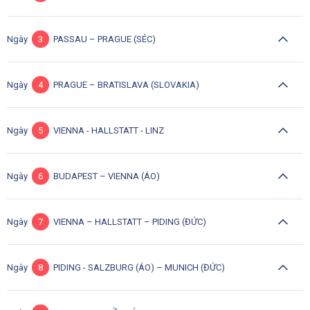
Ngày
3
PASSAU – PRAGUE (SÉC)
Ngày
4
PRAGUE – BRATISLAVA (SLOVAKIA)
Ngày
5
VIENNA - HALLSTATT - LINZ
Ngày
6
BUDAPEST – VIENNA (ÁO)
Ngày
7
VIENNA – HALLSTATT – PIDING (ĐỨC)
Ngày
8
PIDING - SALZBURG (ÁO) – MUNICH (ĐỨC)