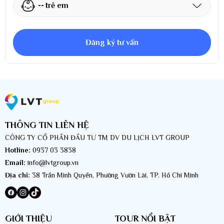
--
trẻ em
Đăng ký tư vấn
THÔNG TIN LIÊN HỆ
CÔNG TY CỔ PHẦN ĐẦU TƯ TM DV DU LỊCH LVT GROUP
Hotline:
0937 03 3838
Email:
info@lvtgroup.vn
Địa chỉ:
38 Trần Minh Quyền, Phường Vườn Lài, TP. Hồ Chí Minh
GIỚI THIỆU
TOUR NỔI BẬT