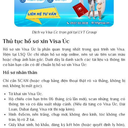
Dịch vụ Visa Úc trọn gói tại LVT Group
Thủ tục hồ sơ xin Visa Úc
Hồ sơ xin Visa Úc là phần quan trọng nhất trong quá trình xin Visa.
Hiện tại LSQ Úc chỉ nhận hồ sơ nộp online, nên sẽ ưu tiên scan màu
hoặc chụp ảnh bản gốc. Dưới đây là danh sách các tài liệu và thông tin
cơ bản bạn cần có để chuẩn bị hồ sơ xin Visa Úc:
Hồ sơ nhân thân
Chỉ cần SCAN (hoặc chụp bằng điện thoại thật rõ và thẳng, không bị
mờ, không bị mất góc).
Tờ khai xin Visa Úc.
Hộ chiếu còn hạn trên 06 tháng (cũ lẫn mới), scan những trang có
thông tin và có dấu xuất nhập cảnh. (Nếu đã từng có Visa Úc, Đài
Loan, Dubai dạng Visa rời thì nộp kèm).
Hình 4x6cm, nền trắng, chụp mới, không đeo kính, tóc không che
trán, lộ rõ 2 tai.
Giấy khai sinh, hộ khẩu, đăng ký kết hôn (hoặc quyết định ly hôn),