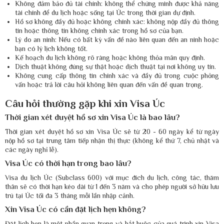
Không đảm bảo đủ tài chính: không thể chứng minh được khả năng
tài chính để du lịch hoặc sống tại Úc trong thời gian dự định.
Hồ sơ không đầy đủ hoặc không chính xác: không nộp đầy đủ thông
tin hoặc thông tin không chính xác trong hồ sơ của bạn.
Lý do an ninh: Nếu có bất kỳ vấn đề nào liên quan đến an ninh hoặc
bạn có lý lịch không tốt.
Kế hoạch du lịch không rõ ràng hoặc không thỏa mãn quy định.
Dịch thuật không đúng sự thật hoặc dịch thuật tại nơi không uy tín.
Không cung cấp thông tin chính xác và đầy đủ trong cuộc phỏng
vấn hoặc trả lời câu hỏi không liên quan đến vấn đề quan trọng.
Câu hỏi thường gặp khi xin Visa Úc
Thời gian xét duyệt hồ sơ xin Visa Úc là bao lâu?
Thời gian xét duyệt hồ sơ xin Visa Úc sẽ từ 20 - 60 ngày kể từ ngày
nộp hồ sơ tại trung tâm tiếp nhận thị thực (không kể thứ 7, chủ nhật và
các ngày nghỉ lễ).
Visa Úc có thời hạn trong bao lâu?
Visa du lịch Úc (Subclass 600) với mục đích du lịch, công tác, thăm
thân sẽ có thời hạn kéo dài từ 1 đến 3 năm và cho phép người sở hữu lưu
trú tại Úc tối đa 3 tháng mỗi lần nhập cảnh.
Xin Visa Úc có cần đặt lịch hẹn không?
Đặt lịch hẹn là một phần quan trọng và bắt buộc của quá trình xin Visa