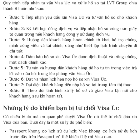
Quy trình tiếp nhận tư vấn Visa Úc và xử lý hồ sơ tại LVT Group chia
thành 8 bước như sau:
Bước 1:
Tiếp nhận yêu cầu xin Visa Úc và tư vấn hồ sơ cho khách
hàng.
Bước 2:
Ký kết hợp đồng dịch vụ và tiếp nhận hồ sơ cùng các giấy
tờ quan trọng nếu khách hàng đồng ý sử dụng dịch vụ.
Bước 3:
Hướng dẫn khách hàng hoàn chỉnh tờ khai, hỗ trợ chứng
minh công việc và tài chính, cũng như thiết lập lịch trình chuyến đi
chi tiết.
Bước 4:
Đảm bảo hồ sơ xin Visa Úc được dịch thuật và công chứng
một cách chính xác.
Bước 5:
Tư vấn và hướng dẫn khách hàng để họ tự tin trong việc trả
lời các câu hỏi trong lúc phỏng vấn Visa Úc.
Bước 6:
Đặt và nhận lịch hẹn nộp hồ sơ xin VIsa Úc.
Bước 7:
Đại diện khách hàng đến nộp hồ sơ tại trung tâm thị thực.
Bước 8:
Theo dõi tình hình xử lý hồ sơ và giao Visa tận nơi cho
khách hàng sau khi hoàn tất.
Những lý do khiến bạn bị từ chối Visa Úc
Có nhiều lý do mà cơ quan phê duyệt Visa Úc có thể từ chối đơn xin
Visa của bạn. Dưới đây là một số lý do phổ biến:
Passport không có lịch sử du lịch: Việc không có lịch sử du lịch
trước đây trên Passport có thể khiến tỉ lệ rớt Visa cao.