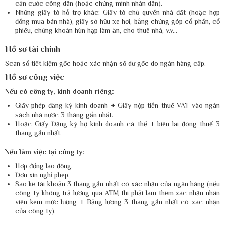
căn cước công dân (hoặc chứng minh nhân dân).
Những giấy tờ hỗ trợ khác: Giấy tờ chủ quyền nhà đất (hoặc hợp
đồng mua bán nhà), giấy sở hữu xe hơi, bằng chứng góp cổ phần, cổ
phiếu, chứng khoán hùn hạp làm ăn, cho thuê nhà, v.v…
Hồ sơ tài chính
Scan sổ tiết kiệm gốc hoặc xác nhận số dư gốc do ngân hàng cấp.
Hồ sơ công việc
Nếu có công ty, kinh doanh riêng:
Giấy phép đăng ký kinh doanh + Giấy nộp tiền thuế VAT vào ngân
sách nhà nước 3 tháng gần nhất.
Hoặc Giấy Đăng ký hộ kinh doanh cá thể + biên lai đóng thuế 3
tháng gần nhất.
Nếu làm việc tại công ty:
Hợp đồng lao động.
Đơn xin nghỉ phép.
Sao kê tài khoản 3 tháng gần nhất có xác nhận của ngân hàng (nếu
công ty không trả lương qua ATM thì phải làm thêm xác nhận nhân
viên kèm mức lương + Bảng lương 3 tháng gần nhất có xác nhận
của công ty).