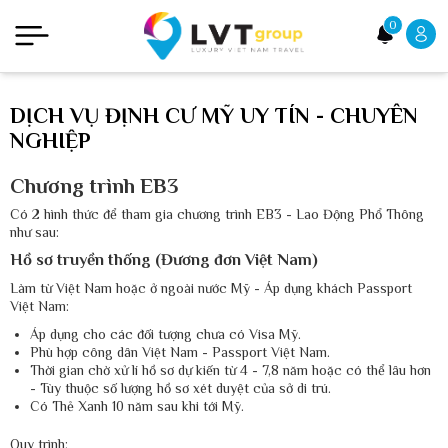
0
DỊCH VỤ ĐỊNH CƯ MỸ UY TÍN - CHUYÊN
NGHIỆP
Chương trình EB3
Có 2 hình thức để tham gia chương trình EB3 - Lao Động Phổ Thông
như sau:
Hồ sơ truyền thống (Đương đơn Việt Nam)
Làm từ Việt Nam hoặc ở ngoài nước Mỹ - Áp dụng khách Passport
Việt Nam:
Áp dụng cho các đối tượng chưa có Visa Mỹ.
Phù hợp công dân Việt Nam - Passport Việt Nam.
Thời gian chờ xử lí hồ sơ dự kiến từ 4 - 7,8 năm hoặc có thể lâu hơn
- Tùy thuộc số lượng hồ sơ xét duyệt của sở di trú.
Có Thẻ Xanh 10 năm sau khi tới Mỹ.
Quy trình: