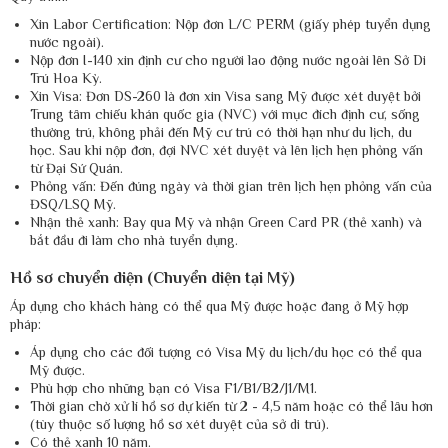
Xin Labor Certification: Nộp đơn L/C PERM (giấy phép tuyển dụng
nước ngoài).
Nộp đơn I-140 xin định cư cho người lao động nước ngoài lên Sở Di
Trú Hoa Kỳ.
Xin Visa: Đơn DS-260 là đơn xin Visa sang Mỹ được xét duyệt bởi
Trung tâm chiếu khán quốc gia (NVC) với mục đích định cư, sống
thường trú, không phải đến Mỹ cư trú có thời hạn như du lịch, du
học. Sau khi nộp đơn, đợi NVC xét duyệt và lên lịch hẹn phỏng vấn
từ Đại Sứ Quán.
Phỏng vấn: Đến đúng ngày và thời gian trên lịch hẹn phỏng vấn của
ĐSQ/LSQ Mỹ.
Nhận thẻ xanh: Bay qua Mỹ và nhận Green Card PR (thẻ xanh) và
bắt đầu đi làm cho nhà tuyển dụng.
Hồ sơ chuyển diện (Chuyển diện tại Mỹ)
Áp dụng cho khách hàng có thể qua Mỹ được hoặc đang ở Mỹ hợp
pháp:
Áp dụng cho các đối tượng có Visa Mỹ du lịch/du học có thể qua
Mỹ được.
Phù hợp cho những bạn có Visa F1/B1/B2/J1/M1.
Thời gian chờ xử lí hồ sơ dự kiến từ 2 - 4,5 năm hoặc có thể lâu hơn
(tùy thuộc số lượng hồ sơ xét duyệt của sở di trú).
Có thẻ xanh 10 năm.