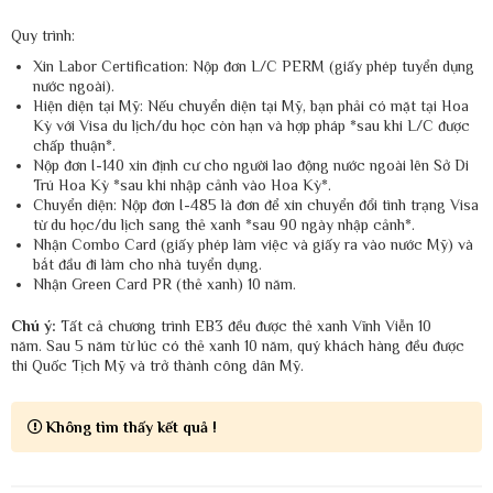
Quy trình:
Xin Labor Certification: Nộp đơn L/C PERM (giấy phép tuyển dụng
nước ngoài).
Hiện diện tại Mỹ: Nếu chuyển diện tại Mỹ, bạn phải có mặt tại Hoa
Kỳ với Visa du lịch/du học còn hạn và hợp pháp *sau khi L/C được
chấp thuận*.
Nộp đơn I-140 xin định cư cho người lao động nước ngoài lên Sở Di
Trú Hoa Kỳ *sau khi nhập cảnh vào Hoa Kỳ*.
Chuyển diện: Nộp đơn I-485 là đơn để xin chuyển đổi tình trạng Visa
từ du học/du lịch sang thẻ xanh *sau 90 ngày nhập cảnh*.
Nhận Combo Card (giấy phép làm việc và giấy ra vào nước Mỹ) và
bắt đầu đi làm cho nhà tuyển dụng.
Nhận Green Card PR (thẻ xanh) 10 năm.
Chú ý:
Tất cả chương trình EB3 đều được thẻ xanh Vĩnh Viễn 10
năm. Sau 5 năm từ lúc có thẻ xanh 10 năm, quý khách hàng đều được
thi Quốc Tịch Mỹ và trở thành công dân Mỹ.
Không tìm thấy kết quả !