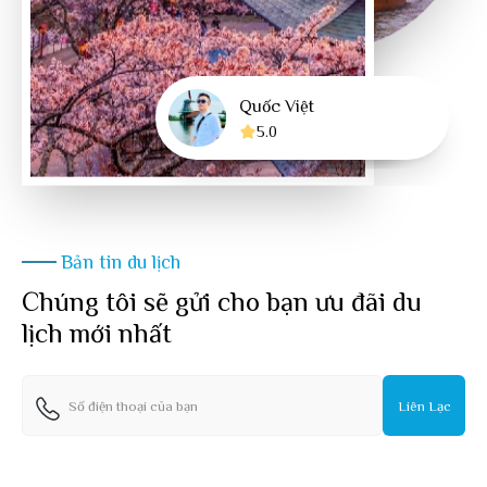
Quốc Việt
Trúc Ngân
Trang Trần
Thùy Trang
5.0
5.0
4.8
5.0
Bản tin du lịch
Chúng tôi sẽ gửi cho bạn ưu đãi du
lịch mới nhất
Liên Lạc