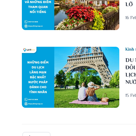
LỠ
16 Fe
Kinh 
DU 
ĐÔI
LỊC
NƯỚ
15 Fe