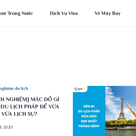
our Trong Nước
Dịch Vụ Visa
Vé Máy Bay
nghiệm du lịch
NH NGHIỆM] MẶC ĐỒ GÌ
 DU LỊCH PHÁP ĐỂ VỪA
 VỪA LỊCH SỰ?
eb 2024