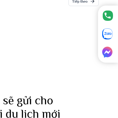
›
 sẽ gửi cho
i du lịch mới