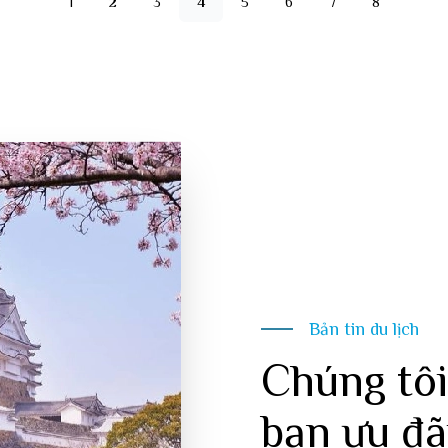
1
2
3
4
5
6
7
8
Bản tin du lịch
Chúng tôi
bạn ưu đã