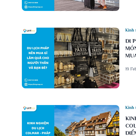
Kinh 
ĐI 
MÓN
MUA
19 Fe
Kinh 
KIN
COL
ĐIỂ