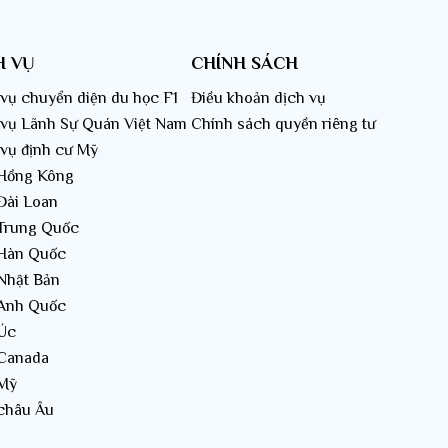
H VỤ
CHÍNH SÁCH
vụ chuyển diện du học F1
Điều khoản dịch vụ
 vụ Lãnh Sự Quán Việt Nam
Chính sách quyền riêng tư
 vụ định cư Mỹ
 Hồng Kông
Đài Loan
 Trung Quốc
 Hàn Quốc
 Nhật Bản
 Anh Quốc
 Úc
 Canada
 Mỹ
 châu Âu