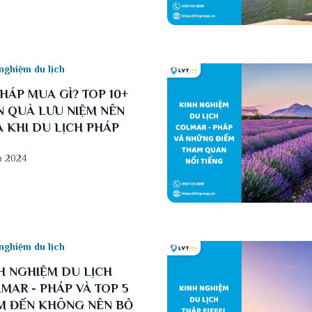
nghiệm du lịch
PHÁP MUA GÌ? TOP 10+
 QUÀ LƯU NIỆM NÊN
 KHI DU LỊCH PHÁP
b 2024
nghiệm du lịch
H NGHIỆM DU LỊCH
MAR - PHÁP VÀ TOP 5
M ĐẾN KHÔNG NÊN BỎ