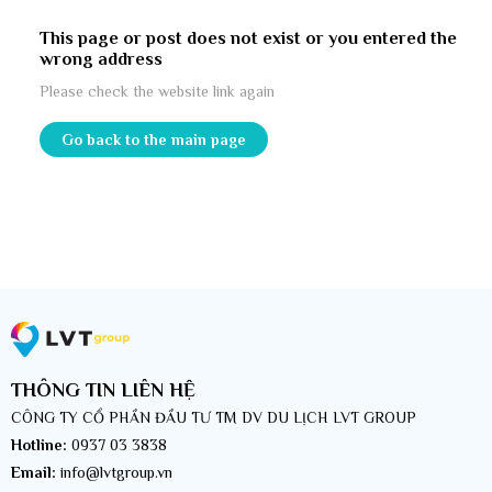
This page or post does not exist or you entered the
wrong address
Please check the website link again
Go back to the main page
THÔNG TIN LIÊN HỆ
CÔNG TY CỔ PHẦN ĐẦU TƯ TM DV DU LỊCH LVT GROUP
Hotline:
0937 03 3838
Email:
info@lvtgroup.vn