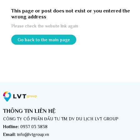
This page or post does not exist or you entered the
wrong address
Please check the website link again
Go back to the main page
THÔNG TIN LIÊN HỆ
CÔNG TY CỔ PHẦN ĐẦU TƯ TM DV DU LỊCH LVT GROUP
Hotline:
0937 03 3838
Email:
info@lvtgroup.vn