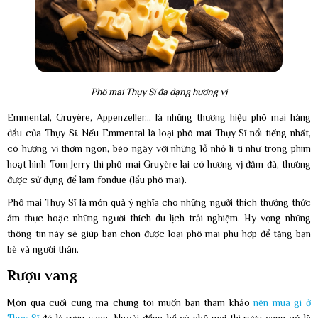
Phô mai Thụy Sĩ đa dạng hương vị
Emmental, Gruyère, Appenzeller... là những thương hiệu phô mai hàng
đầu của Thụy Sĩ. Nếu Emmental là loại phô mai Thụy Sĩ nổi tiếng nhất,
có hương vị thơm ngon, béo ngậy với những lỗ nhỏ li ti như trong phim
hoạt hình Tom Jerry thì phô mai Gruyère lại có hương vị đậm đà, thường
được sử dụng để làm fondue (lẩu phô mai).
Phô mai Thụy Sĩ là món quà ý nghĩa cho những người thích thưởng thức
ẩm thực hoặc những người thích du lịch trải nghiệm. Hy vọng những
thông tin này sẽ giúp bạn chọn được loại phô mai phù hợp để tặng bạn
bè và người thân.
Rượu vang
Món quà cuối cùng mà chúng tôi muốn bạn tham khảo
nên mua gì ở