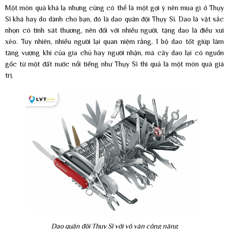
Một món quà khá lạ nhưng cũng có thể là một gợi ý nên mua gì ở Thụy
Sĩ khá hay do dành cho bạn, đó là dao quân đội Thụy Sĩ. Dao là vật sắc
nhọn có tính sát thương, nên đối với nhiều người, tặng dao là điều xui
xẻo. Tuy nhiên, nhiều người lại quan niệm rằng, 1 bộ dao tốt giúp làm
tăng vượng khí của gia chủ hay người nhận, mà cây dao lại có nguồn
gốc từ một đất nước nổi tiếng như Thụy Sĩ thì quả là một món quà giá
trị.
Dao quân đội Thụy Sĩ với vô vàn công năng