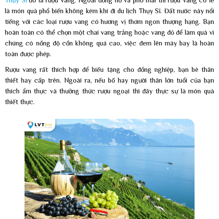
Thụy Sĩ
đó là rượu vang. Ngoài đồng hồ và phô mai thì rượu vang có lẽ
là món quà phổ biến không kém khi đi du lịch Thụy Sĩ. Đất nước này nổi
tiếng với các loại rượu vang có hương vị thơm ngon thượng hạng. Bạn
hoàn toàn có thể chọn một chai vang trắng hoặc vang đỏ để làm quà vì
chúng có nồng độ cồn không quá cao, việc đem lên máy bay là hoàn
toàn được phép.
Rượu vang rất thích hợp để biếu tặng cho đồng nghiệp, bạn bè thân
thiết hay cấp trên. Ngoài ra, nếu bố hay người thân lớn tuổi của bạn
thích ẩm thực và thưởng thức rượu ngoại thì đây thực sự là món quà
thiết thực.