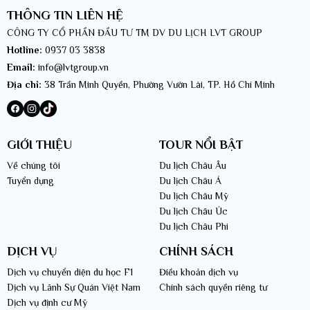
THÔNG TIN LIÊN HỆ
CÔNG TY CỔ PHẦN ĐẦU TƯ TM DV DU LỊCH LVT GROUP
Hotline:
0937 03 3838
Email:
info@lvtgroup.vn
Địa chỉ:
38 Trần Minh Quyền, Phường Vườn Lài, TP. Hồ Chí Minh
GIỚI THIỆU
TOUR NỔI BẬT
Về chúng tôi
Du lịch Châu Âu
Tuyển dụng
Du lịch Châu Á
Du lịch Châu Mỹ
Du lịch Châu Úc
Du lịch Châu Phi
DỊCH VỤ
CHÍNH SÁCH
Dịch vụ chuyển diện du học F1
Điều khoản dịch vụ
Dịch vụ Lãnh Sự Quán Việt Nam
Chính sách quyền riêng tư
Dịch vụ định cư Mỹ