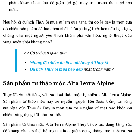
phẩm khác nhau như đồ gốm, đồ gỗ, mây tre, tranh thêu, đồ sơn
mài...
Nếu hỏi đi du lịch Thụy Sĩ mua gì làm quà tặng thì có lẽ đây là món quà
có nhiều sản phẩm để lựa chọn nhất. Còn gì tuyệt vời hơn nếu bạn tặng
chúng cho một người yêu thích khám phá văn hóa, nghệ thuật các
vùng miền phải không nào?
>> Có thể bạn quan tâm:
Những địa điểm du lịch nổi tiếng ở Thụy Sĩ
Du lịch Thụy Sĩ mùa nào đẹp
nhất trong năm?
Sản phẩm từ thảo mộc Alta Terra Alpine
Thụy Sĩ còn nổi tiếng với các loại thảo mộc tự nhiên - Alta Terra Alpine.
Sản phẩm từ thảo mộc này có nguồn nguyên liệu được trồng tại vùng
núi Alps của Thụy Sĩ. Đây là món quà có ý nghĩa về mặt sức khỏe với
nhiều công dụng tốt cho cơ thể.
Sản phẩm từ thảo mộc Alta Terra Alpine Thụy Sĩ có tác dụng tăng sức
đề kháng cho cơ thể, hỗ trợ tiêu hóa, giảm căng thẳng, mệt mỏi và cải