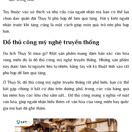
Tùy thuộc vào sở thích và nhu cầu của người nhận mà bạn có thể lựa
chọn dao quân đội Thụy Sĩ phù hợp để làm quà tặng. Hỏi ý kiến người
nhận trước khi tặng cũng là một cách giúp món quà trở nên phù hợp
hơn.
Đồ thủ công mỹ nghệ truyền thống
Du lịch Thụy Sĩ mua gì? Một sản phẩm mang đậm bản sắc văn hóa
vùng miền đó là đồ thủ công mỹ nghệ truyền thống. Những sản phẩm
này được làm từ nguyên liệu tự nhiên, bằng tay với kỹ thuật tinh xảo rất
phù hợp để làm quà tặng.
Ở Thụy Sĩ, đồ thủ công mỹ nghệ truyền thống rất phổ biến, bạn có thể
bắt gặp chúng ở bất cứ đâu trên đường phố, trong các cửa hàng quà
lưu niệm hay các khu chợ sầm uất… Đồ thủ công mang ý nghĩa về mặt
văn hóa, giúp người nhận hiểu thêm về văn hóa của vùng miền hay quốc
gia mà bạn đã ghé thăm.