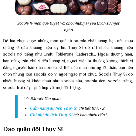
Socola là món quà tuyệt vời cho những ai yêu thích sự ngọt
ngào
Để lựa chọn được những món quà từ socola chất lượng bạn nên mua
chúng ở các thương hiệu uy tín. Thụy Sĩ có rất nhiều thương hiệu
socola nổi tiếng như Lindt, Toblerone, Läderach… Ngoài thương hiệu,
bạn cũng cần chú ý đến hương vị, người Việt ta thường không thích vị
đắng nguyên bản của socola, vì thế nếu mua cho người thân, bạn nên
chọn những loại socola có vị ngọt ngào một chút. Socola Thụy Sĩ có
nhiều hương vị khác nhau như socola sữa, socola đen, socola trắng,
socola trái cây,...phù hợp với mọi đối tượng.
>> Bài viết liên quan:
Cẩm nang du lịch Thụy Sĩ
chi tiết từ A - Z
Chi phí du lịch Thụy Sĩ
hết bao nhiêu tiền?
Dao quân đội Thụy Sĩ