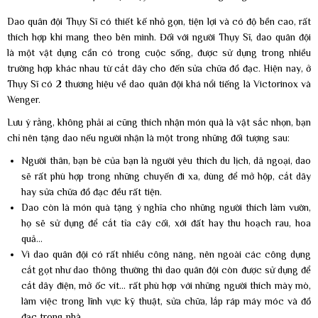
Dao quân đội Thụy Sĩ có thiết kế nhỏ gọn, tiện lợi và có độ bền cao, rất
thích hợp khi mang theo bên mình. Đối với người Thụy Sĩ, dao quân đội
là một vật dụng cần có trong cuộc sống, được sử dụng trong nhiều
trường hợp khác nhau từ cắt dây cho đến sửa chữa đồ đạc. Hiện nay, ở
Thụy Sĩ có 2 thương hiệu về dao quân đội khá nổi tiếng là Victorinox và
Wenger.
Lưu ý rằng, không phải ai cũng thích nhận món quà là vật sắc nhọn, bạn
chỉ nên tặng dao nếu người nhận là một trong những đối tượng sau:
Người thân, bạn bè của bạn là người yêu thích du lịch, dã ngoại, dao
sẽ rất phù hợp trong những chuyến đi xa, dùng để mở hộp, cắt dây
hay sửa chữa đồ đạc đều rất tiện.
Dao còn là món quà tặng ý nghĩa cho những người thích làm vườn,
họ sẽ sử dụng để cắt tỉa cây cối, xới đất hay thu hoạch rau, hoa
quả...
Vì dao quân đội có rất nhiều công năng, nên ngoài các công dụng
cắt gọt như dao thông thường thì dao quân đội còn được sử dụng để
cắt dây điện, mở ốc vít... rất phù hợp với những người thích mày mò,
làm việc trong lĩnh vực kỹ thuật, sửa chữa, lắp ráp máy móc và đồ
đạc trong nhà.