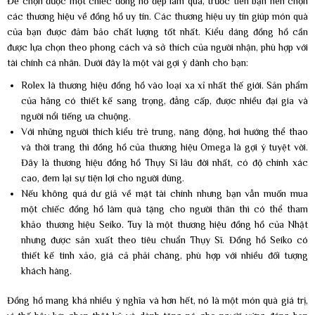
Để chọn được một chiếc đồng hồ đẹp làm quà, trước tiên bạn nên chọn
các thương hiệu về đồng hồ uy tín. Các thương hiệu uy tín giúp món quà
của bạn được đảm bảo chất lượng tốt nhất. Kiểu dáng đồng hồ cần
được lựa chọn theo phong cách và sở thích của người nhận, phù hợp với
tài chính cá nhân. Dưới đây là một vài gợi ý dành cho bạn:
Rolex là thương hiệu đồng hồ vào loại xa xỉ nhất thế giới. Sản phẩm
của hãng có thiết kế sang trọng, đẳng cấp, được nhiều đại gia và
người nổi tiếng ưa chuộng.
Với những người thích kiểu trẻ trung, năng động, hơi hướng thể thao
và thời trang thì đồng hồ của thương hiệu Omega là gợi ý tuyệt vời.
Đây là thương hiệu đồng hồ Thụy Sĩ lâu đời nhất, có độ chính xác
cao, đem lại sự tiện lợi cho người dùng.
Nếu không quá dư giả về mặt tài chính nhưng bạn vẫn muốn mua
một chiếc đồng hồ làm quà tặng cho người thân thì có thể tham
khảo thương hiệu Seiko. Tuy là một thương hiệu đồng hồ của Nhật
nhưng được sản xuất theo tiêu chuẩn Thụy Sĩ. Đồng hồ Seiko có
thiết kế tinh xảo, giá cả phải chăng, phù hợp với nhiều đối tượng
khách hàng.
Đồng hồ mang khá nhiều ý nghĩa và hơn hết, nó là một món quà giá trị,