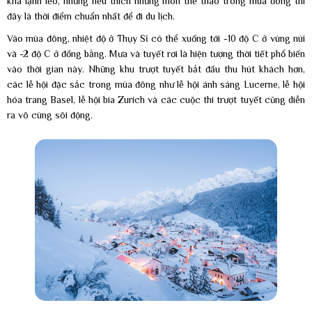
khá lạnh lẽo, nhưng nếu thích những môn thể thao trong mùa đông thì
đây là thời điểm chuẩn nhất để đi du lịch.
Vào mùa đông, nhiệt độ ở Thụy Sĩ có thể xuống tới -10 độ C ở vùng núi
và -2 độ C ở đồng bằng. Mưa và tuyết rơi là hiện tượng thời tiết phổ biến
vào thời gian này. Những khu trượt tuyết bắt đầu thu hút khách hơn,
các lễ hội đặc sắc trong mùa đông như lễ hội ánh sáng Lucerne, lễ hội
hóa trang Basel, lễ hội bia Zurich và các cuộc thi trượt tuyết cũng diễn
ra vô cùng sôi động.