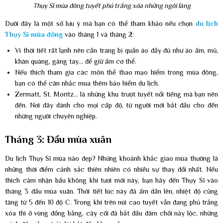
Thụy Sĩ mùa đông tuyết phủ trắng xóa những ngôi làng
Dưới đây là một số lưu ý mà bạn có thể tham khảo nếu chọn
du lịch
Thụy Sĩ mùa đông
vào tháng 1 và tháng 2:
Vì thời tiết rất lạnh nên cần trang bị quần áo đầy đủ như áo ấm, mũ,
khăn quàng, găng tay... để giữ ấm cơ thể.
Nếu thích tham gia các môn thể thao mạo hiểm trong mùa đông,
bạn có thể cân nhắc mua thêm bảo hiểm du lịch.
Zermatt, St. Moritz… là những khu trượt tuyết nổi tiếng mà bạn nên
đến. Nơi đây dành cho mọi cấp độ, từ người mới bắt đầu cho đến
những người chuyên nghiệp.
Tháng 3: Đầu mùa xuân
Du lịch Thụy Sĩ mùa nào đẹp? Những khoảnh khắc giao mùa thường là
những thời điểm cảnh sắc thiên nhiên có nhiều sự thay đổi nhất. Nếu
thích cảm nhận bầu không khí tươi mới này, bạn hãy đến Thụy Sĩ vào
tháng 3 đầu mùa xuân. Thời tiết lúc này đã ấm dần lên, nhiệt độ cũng
tăng từ 5 đến 10 độ C. Trong khi trên núi cao tuyết vẫn đang phủ trắng
xóa thì ở vùng đồng bằng, cây cối đã bắt đầu đâm chồi nảy lộc, những