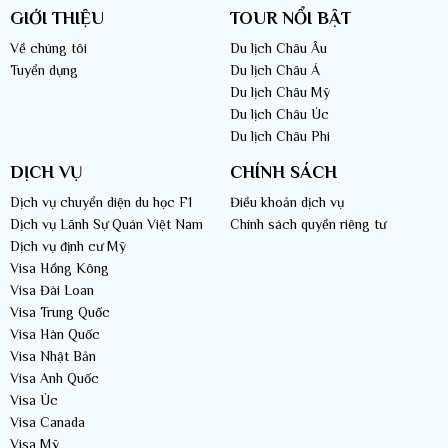
GIỚI THIỆU
TOUR NỔI BẬT
Về chúng tôi
Du lịch Châu Âu
Tuyển dụng
Du lịch Châu Á
Du lịch Châu Mỹ
Du lịch Châu Úc
Du lịch Châu Phi
DỊCH VỤ
CHÍNH SÁCH
Dịch vụ chuyển diện du học F1
Điều khoản dịch vụ
Dịch vụ Lãnh Sự Quán Việt Nam
Chính sách quyền riêng tư
Dịch vụ định cư Mỹ
Visa Hồng Kông
Visa Đài Loan
Visa Trung Quốc
Visa Hàn Quốc
Visa Nhật Bản
Visa Anh Quốc
Visa Úc
Visa Canada
Visa Mỹ