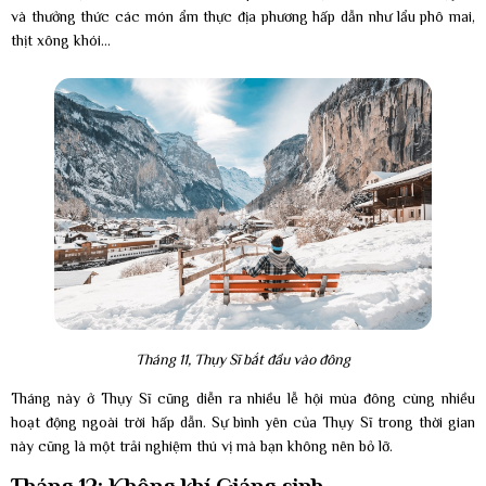
và thưởng thức các món ẩm thực địa phương hấp dẫn như lẩu phô mai,
thịt xông khói…
Tháng 11, Thụy Sĩ bắt đầu vào đông
Tháng này ở Thụy Sĩ cũng diễn ra nhiều lễ hội mùa đông cùng nhiều
hoạt động ngoài trời hấp dẫn. Sự bình yên của Thụy Sĩ trong thời gian
này cũng là một trải nghiệm thú vị mà bạn không nên bỏ lỡ.