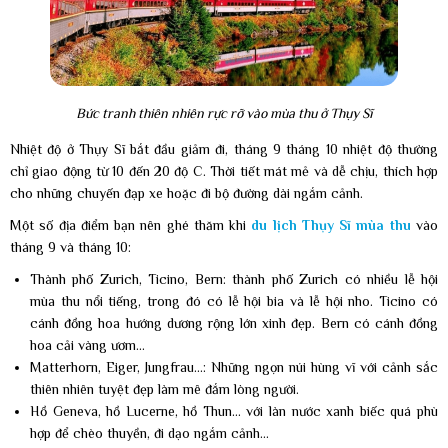
Bức tranh thiên nhiên rực rỡ vào mùa thu ở Thụy Sĩ
Nhiệt độ ở Thụy Sĩ bắt đầu giảm đi, tháng 9 tháng 10 nhiệt độ thường
chỉ giao động từ 10 đến 20 độ C. Thời tiết mát mẻ và dễ chịu, thích hợp
cho những chuyến đạp xe hoặc đi bộ đường dài ngắm cảnh.
Một số địa điểm bạn nên ghé thăm khi
du lịch Thụy Sĩ mùa thu
vào
tháng 9 và tháng 10:
Thành phố Zurich, Ticino, Bern: thành phố Zurich có nhiều lễ hội
mùa thu nổi tiếng, trong đó có lễ hội bia và lễ hội nho. Ticino có
cánh đồng hoa hướng dương rộng lớn xinh đẹp. Bern có cánh đồng
hoa cải vàng ươm...
Matterhorn, Eiger, Jungfrau...: Những ngọn núi hùng vĩ với cảnh sắc
thiên nhiên tuyệt đẹp làm mê đắm lòng người.
Hồ Geneva, hồ Lucerne, hồ Thun… với làn nước xanh biếc quá phù
hợp để chèo thuyền, đi dạo ngắm cảnh...