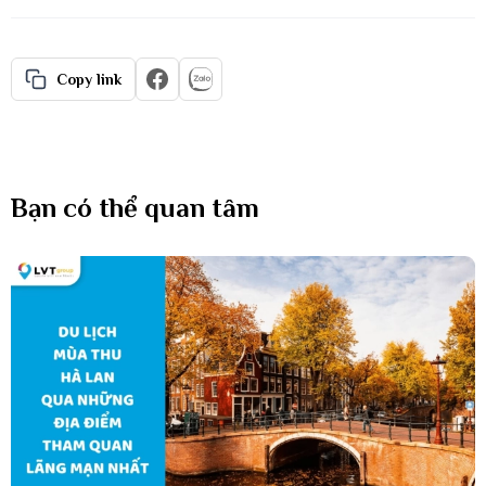
Copy link
Bạn có thể quan tâm