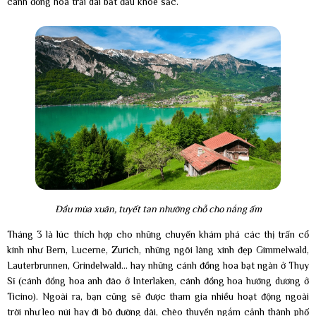
cánh đồng hoa trải dài bắt đầu khoe sắc.
Đầu mùa xuân, tuyết tan nhường chỗ cho nắng ấm
Tháng 3 là lúc thích hợp cho những chuyến khám phá các thị trấn cổ
kính như Bern, Lucerne, Zurich, những ngôi làng xinh đẹp Gimmelwald,
Lauterbrunnen, Grindelwald... hay những cánh đồng hoa bạt ngàn ở Thụy
Sĩ (cánh đồng hoa anh đào ở Interlaken, cánh đồng hoa hướng dương ở
Ticino). Ngoài ra, bạn cũng sẽ được tham gia nhiều hoạt động ngoài
trời như leo núi hay đi bộ đường dài, chèo thuyền ngắm cảnh thành phố