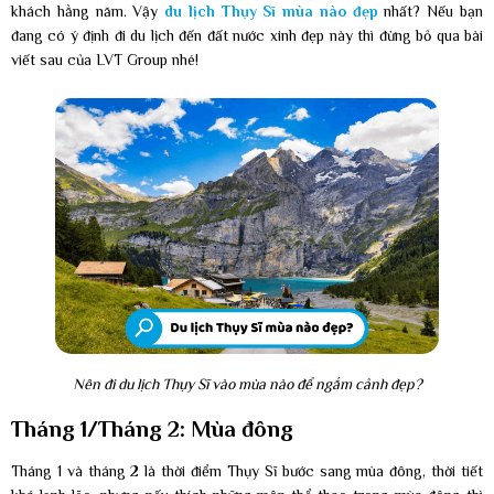
khách hằng năm. Vậy
du lịch Thụy Sĩ mùa nào đẹp
nhất? Nếu bạn
đang có ý định đi du lịch đến đất nước xinh đẹp này thì đừng bỏ qua bài
viết sau của LVT Group nhé!
Nên đi du lịch Thụy Sĩ vào mùa nào để ngắm cảnh đẹp?
Tháng 1/Tháng 2: Mùa đông
Tháng 1 và tháng 2 là thời điểm Thụy Sĩ bước sang mùa đông, thời tiết